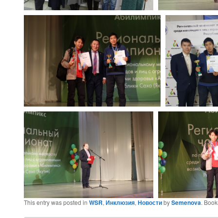
This entry was posted in
WSR
,
Инклюзия
,
Новости
by
Semenova
. Boo