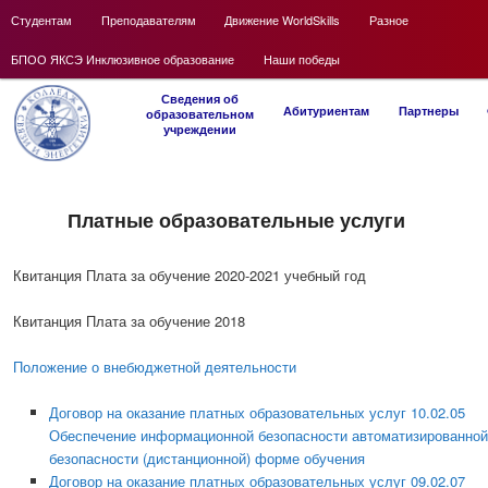
Main
Студентам
Skip
Преподавателям
Движение WorldSkills
Разное
menu
БПОО ЯКСЭ Инклюзивное образование
to
Наши победы
Main
primary
Сведения об
Skip
Абитуриентам
Партнеры
образовательном
menu
учреждении
content
to
primary
Платные образовательные услуги
content
Квитанция Плата за обучение 2020-2021 учебный год
Квитанция Плата за обучение 2018
Положение о внебюджетной деятельности
Договор на оказание платных образовательных услуг 10.02.05
Обеспечение информационной безопасности автоматизированной
безопасности (дистанционной) форме обучения
Договор на оказание платных образовательных услуг 09.02.07