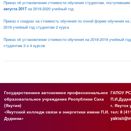
Приказ об установлении стоимости обучения студентам, поступившим
августа 2017
на 2019-2020 учебный год
Приказ о скидках на стоимость обучения по очной форме обучения на 
2019 учебный год студентам 2 курса
Приказ об установлении стоимости обучения на 2018-2019 учебный го
студентам 3 и 4 курсов
Государственное автономное профессиональное
ГАПОУ РС
образовательное учреждение Республики Саха
П.И.Дудк
(Якутия)
г. Якутск
«Якутский колледж связи и энергетики имени П.И.
тел: 8 (41
Дудкина»
yaktsit@m