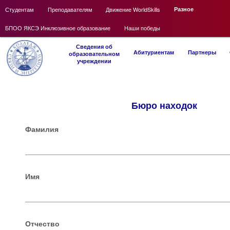
Main
Студентам
Skip
Преподавателям
Движение WorldSkills
Разное
menu
БПОО ЯКСЭ Инклюзивное образование
to
Наши победы
Main
primary
Сведения об
Skip
Абитуриентам
Партнеры
образовательном
menu
учреждении
content
to
primary
Бюро находок
content
Фамилия
Имя
Отчество