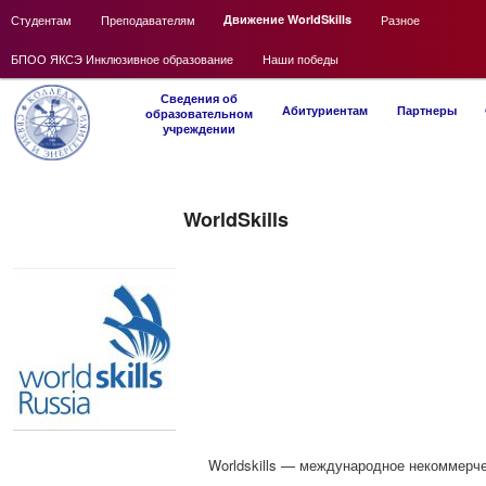
Main
Студентам
Skip
Преподавателям
Движение WorldSkills
Разное
menu
БПОО ЯКСЭ Инклюзивное образование
to
Наши победы
Main
primary
Сведения об
Skip
Абитуриентам
Партнеры
образовательном
menu
учреждении
content
to
primary
WorldSkills
content
Worldskills — международное некоммерч